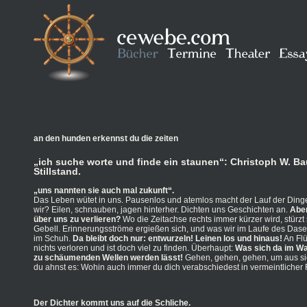
an den hunden erkennst du die zeiten
„ich suche worte und finde ein staunen“: Christoph W. B
Stillstand.
„uns nannten sie auch mal zukunft“.
Das Leben wütet in uns. Pausenlos und atemlos macht der Lauf der Dinge
wir? Eilen, schnauben, jagen hinterher. Dichten uns Geschichten an.
Aber
über uns zu verlieren?
Wo die Zeitachse rechts immer kürzer wird, stürzt
Gebell. Erinnerungsströme ergießen sich, und was wir im Laufe des Das
im Schuh.
Da bleibt doch nur: entwurzeln! Leinen los und hinaus!
An Flü
nichts verloren und ist doch viel zu finden. Überhaupt:
Was sich da im Wa
zu schäumenden Wellen werden lässt!
Gehen, gehen, gehen, um aus si
du ahnst es: Wohin auch immer du dich verabschiedest in vermeintlicher F
Der Dichter kommt uns auf die Schliche.